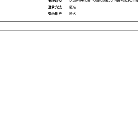
D:\www\english.cogitosoft.com\gie7u5z9\ufmg
物理路径
登录方法
匿名
登录用户
匿名