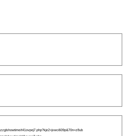
mgzzglshowtime/t41ovpej7.php?kje2=jvwci609p&70n=z8ub