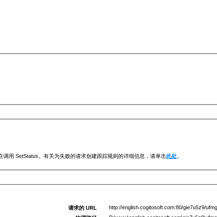
调用 SetStatus。有关为失败的请求创建跟踪规则的详细信息，请单击
此处
。
http://english.cogitosoft.com:80/gie7u5z9/uf
请求的 URL